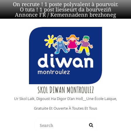
On recrute ! 1 poste polyvalent à pourvoir.
O tuta ! 1 post liesseurt da bourveziñ
Annonce FR
/
Kemennadenn brezhoneg
SKOL DIWAN MONTROULEZ
Ur Skol Laïk, Digoust Ha Digor D'an Holl__Une École Laïque,
Gratuite Et Ouverte À Toutes Et Tous
Search
Search
for: